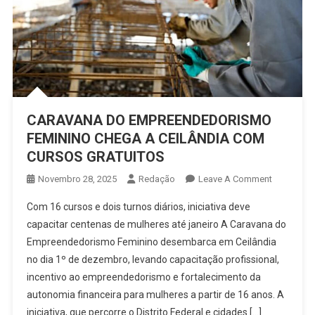
CARAVANA DO EMPREENDEDORISMO
FEMININO CHEGA A CEILÂNDIA COM
CURSOS GRATUITOS
On
Novembro 28, 2025
Redação
Leave A Comment
CARAVAN
Com 16 cursos e dois turnos diários, iniciativa deve
DO
capacitar centenas de mulheres até janeiro A Caravana do
EMPREEN
Empreendedorismo Feminino desembarca em Ceilândia
FEMININO
no dia 1º de dezembro, levando capacitação profissional,
CHEGA
A
incentivo ao empreendedorismo e fortalecimento da
CEILÂNDI
autonomia financeira para mulheres a partir de 16 anos. A
COM
iniciativa, que percorre o Distrito Federal e cidades […]