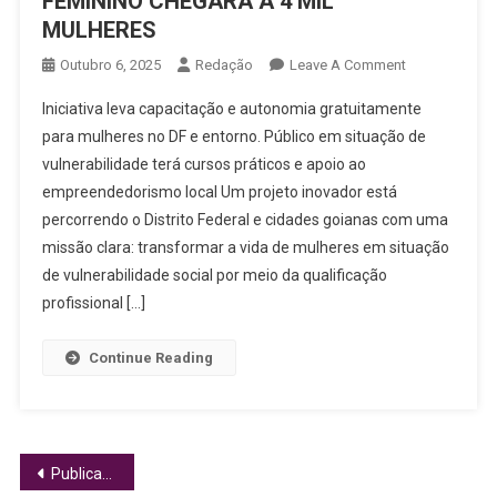
FEMININO CHEGARÁ A 4 MIL
MULHERES
On
Outubro 6, 2025
Redação
Leave A Comment
CARAVANA
Iniciativa leva capacitação e autonomia gratuitamente
DO
para mulheres no DF e entorno. Público em situação de
EMPREENDED
vulnerabilidade terá cursos práticos e apoio ao
FEMININO
empreendedorismo local Um projeto inovador está
CHEGARÁ
A
percorrendo o Distrito Federal e cidades goianas com uma
4
missão clara: transformar a vida de mulheres em situação
MIL
de vulnerabilidade social por meio da qualificação
MULHERES
profissional […]
Continue Reading
Navegação
Publicações mais antigas