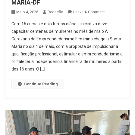
MARIA-DF
On
Maio 4, 2026
Redação
Leave A Comment
CARAVANA
Com 16 cursos e dois turnos diários, iniciativa deve
DO
capacitar centenas de mulheres no mês de maio A
EMPREENDEDOR
Caravana do Empreendedorismo Feminino chega a Santa
FEMININO
Maria no dia 4 de maio, com a proposta de impulsionar a
DESEMBARCA
EM
qualificação profissional, estimular o empreendedorismo e
SANTA
fortalecer a independência financeira de mulheres a partir
MARIA-
dos 16 anos. O […]
DF
Continue Reading