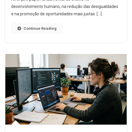
DE
desenvolvimento humano, na redução das desigualdades
OBRAS
e na promoção de oportunidades mais justas. […]
EM
SALAS
Continue Reading
DE
AULA
NO
DF