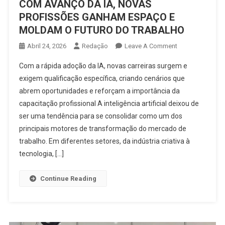
COM AVANÇO DA IA, NOVAS
PROFISSÕES GANHAM ESPAÇO E
MOLDAM O FUTURO DO TRABALHO
On
Abril 24, 2026
Redação
Leave A Comment
COM
Com a rápida adoção da IA, novas carreiras surgem e
AVANÇO
exigem qualificação específica, criando cenários que
DA
abrem oportunidades e reforçam a importância da
IA,
capacitação profissional A inteligência artificial deixou de
NOVAS
PROFISSÕES
ser uma tendência para se consolidar como um dos
GANHAM
principais motores de transformação do mercado de
ESPAÇO
trabalho. Em diferentes setores, da indústria criativa à
E
tecnologia, […]
MOLDAM
O
Continue Reading
FUTURO
DO
TRABALHO