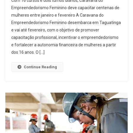
Com 16 cursos e dois turnos diários, Caravana do
DE
Empreendedorismo Feminino deve capacitar centenas de
TAGUATINGA
mulheres entre janeiro e fevereiro A Caravana do
RECEBEM
Empreendedorismo Feminino desembarca em Taguatinga
CURSOS
GRATUITOS
e vai até fevereiro, com o objetivo de promover
E
capacitação profissional, incentivar o empreendedorismo
NOVAS
e fortalecer a autonomia financeira de mulheres a partir
OPORTUNIDA
dos 16 anos. O […]
Continue Reading