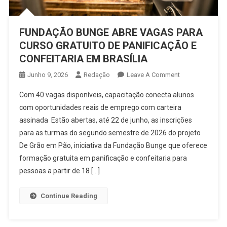
FUNDAÇÃO BUNGE ABRE VAGAS PARA
CURSO GRATUITO DE PANIFICAÇÃO E
CONFEITARIA EM BRASÍLIA
On
Junho 9, 2026
Redação
Leave A Comment
FUNDAÇÃO
Com 40 vagas disponíveis, capacitação conecta alunos
BUNGE
com oportunidades reais de emprego com carteira
ABRE
assinada Estão abertas, até 22 de junho, as inscrições
VAGAS
para as turmas do segundo semestre de 2026 do projeto
PARA
CURSO
De Grão em Pão, iniciativa da Fundação Bunge que oferece
GRATUITO
formação gratuita em panificação e confeitaria para
DE
pessoas a partir de 18 […]
PANIFICAÇÃO
E
Continue Reading
CONFEITARIA
EM
BRASÍLIA