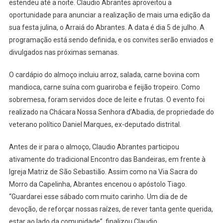
estendeu até a noite. Claudio Abrantes aproveitou a
oportunidade para anunciar a realização de mais uma edição da
sua festa julina, o Arraiá do Abrantes. A data é dia 5 de julho. A
programação está sendo definida, e os convites serão enviados e
divulgados nas próximas semanas.
O cardápio do almoço incluiu arroz, salada, carne bovina com
mandioca, carne suína com guariroba e feijão tropeiro. Como
sobremesa, foram servidos doce de leite e frutas. O evento foi
realizado na Chácara Nossa Senhora d’Abadia, de propriedade do
veterano político Daniel Marques, ex-deputado distrital.
Antes de ir para o almoço, Claudio Abrantes participou
ativamente do tradicional Encontro das Bandeiras, em frente à
Igreja Matriz de São Sebastião. Assim como na Via Sacra do
Morro da Capelinha, Abrantes encenou o apóstolo Tiago.
“Guardarei esse sábado com muito carinho. Um dia de de
devoção, de reforçar nossas raízes, de rever tanta gente querida,
estar ao lado da comunidade”, finalizou Claudio.