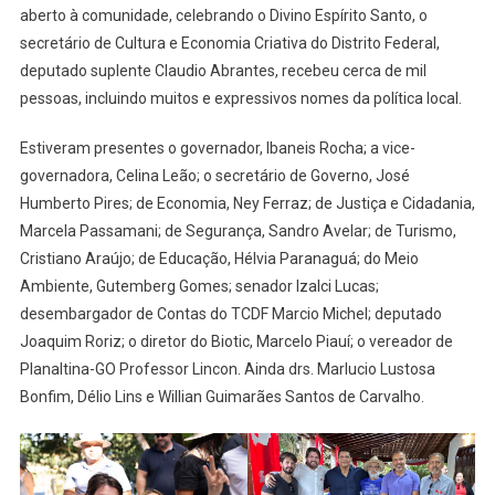
aberto à comunidade, celebrando o Divino Espírito Santo, o
MIL
PESSOAS
secretário de Cultura e Economia Criativa do Distrito Federal,
E
deputado suplente Claudio Abrantes, recebeu cerca de mil
AUTORIDADES
pessoas, incluindo muitos e expressivos nomes da política local.
Estiveram presentes o governador, Ibaneis Rocha; a vice-
governadora, Celina Leão; o secretário de Governo, José
Humberto Pires; de Economia, Ney Ferraz; de Justiça e Cidadania,
Marcela Passamani; de Segurança, Sandro Avelar; de Turismo,
Cristiano Araújo; de Educação, Hélvia Paranaguá; do Meio
Ambiente, Gutemberg Gomes; senador Izalci Lucas;
desembargador de Contas do TCDF Marcio Michel; deputado
Joaquim Roriz; o diretor do Biotic, Marcelo Piauí; o vereador de
Planaltina-GO Professor Lincon. Ainda drs. Marlucio Lustosa
Bonfim, Délio Lins e Willian Guimarães Santos de Carvalho.