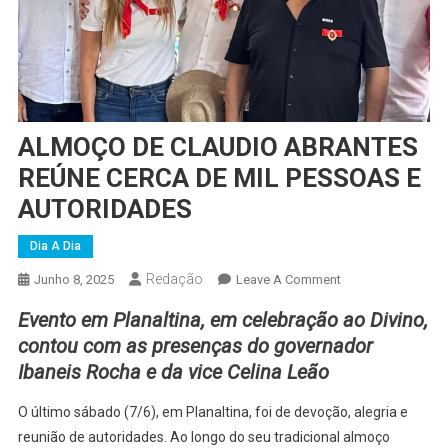
ALMOÇO DE CLAUDIO ABRANTES
REÚNE CERCA DE MIL PESSOAS E
AUTORIDADES
Dia A Dia
Redação
On
Junho 8, 2025
Leave A Comment
ALMOÇO
Evento em Planaltina, em celebração ao Divino,
DE
contou com as presenças do governador
CLAUDIO
Ibaneis Rocha e da vice Celina Leão
ABRANTES
REÚNE
O último sábado (7/6), em Planaltina, foi de devoção, alegria e
CERCA
reunião de autoridades. Ao longo do seu tradicional almoço
DE