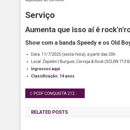
Serviço
Aumenta que isso aí é rock’n’ro
Show com a banda Speedy e os Old Bo
Data: 11/7/2025 (sexta-feira), a partir das 20h
Local: Zepelim | Burguer, Cerveja & Rock (SCLRN 713 Blo
Ingressos
aqui
Classificação: 14 anos
Navegação
PCDF CONQUISTA 212 MEDALHAS NOS EUA E LIDERA RANKING INTERNACIONAL
de
RELATED POSTS
Post