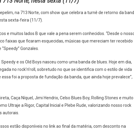
 713 Norte, nesta sexta (11/7)
epelim, na 713 Norte, com show que celebra a turnê de retorno da ban
esta sexta-feira (11/7).
icos e muitos lados B que vale a pena serem conhecidos. “Desde o noss
lico faixas que ficaram esquecidas, músicas que mereciam ter recebido
te “Speedy” Gonzales.
 a Speedy e os Old Boys nasceu como uma banda de blues. Hoje em dia,
da no rock’n’roll, sobretudo no que se identifica com o estilo de vida
e essa foi a proposta de fundação da banda, que ainda hoje prevalece”,
reta, Caça Níquel, Jimi Hendrix, Celso Blues Boy, Rolling Stones e muito
Ultraje a Rigor, Capital Inicial e Plebe Rude, valorizando nosso rock
 autorais.
essos estão disponíveis no link ao final da matéria, com desconto na