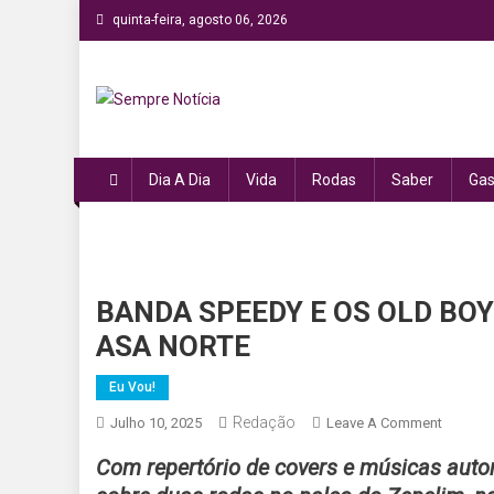
Skip
quinta-feira, agosto 06, 2026
to
content
Sempre Notícia
Sua fonte de informação a todo momento!
Dia A Dia
Vida
Rodas
Saber
Gas
BANDA SPEEDY E OS OLD BOY
ASA NORTE
Eu Vou!
Redação
On
Julho 10, 2025
Leave A Comment
BANDA
Com repertório de covers e músicas auto
SPEEDY