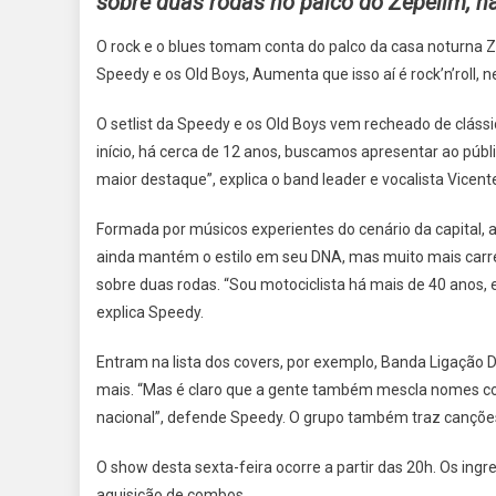
sobre duas rodas no palco do Zepelim, na
E
OS
O rock e o blues tomam conta do palco da casa noturna Z
OLD
Speedy e os Old Boys, Aumenta que isso aí é rock’n’roll, n
BOYS
LEVA
O setlist da Speedy e os Old Boys vem recheado de cláss
O
início, há cerca de 12 anos, buscamos apresentar ao púb
ROCK
maior destaque”, explica o band leader e vocalista Vicen
E
O
Formada por músicos experientes do cenário da capital,
BLUES
ainda mantém o estilo em seu DNA, mas muito mais carrega
PARA
sobre duas rodas. “Sou motociclista há mais de 40 anos, 
A
ASA
explica Speedy.
NORTE
Entram na lista dos covers, por exemplo, Banda Ligação Di
mais. “Mas é claro que a gente também mescla nomes como 
nacional”, defende Speedy. O grupo também traz canções
O show desta sexta-feira ocorre a partir das 20h. Os ingr
aquisição de combos.