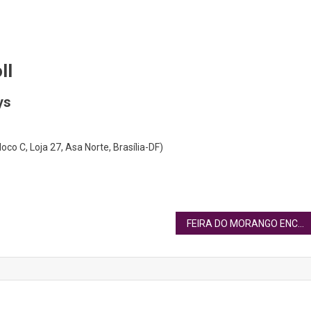
ll
ys
co C, Loja 27, Asa Norte, Brasília-DF)
FEIRA DO MORANGO ENCHE ÁGUAS CLARAS (DF) DE SABOR E DOÇURA