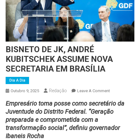
BISNETO DE JK, ANDRÉ
KUBITSCHEK ASSUME NOVA
SECRETARIA EM BRASÍLIA
Dia A Dia
Redação
On
Outubro 9, 2025
Leave A Comment
BISNETO
Empresário toma posse como secretário da
DE
Juventude do Distrito Federal. “Geração
JK,
preparada e comprometida com a
ANDRÉ
transformação social”, definiu governador
KUBITSCHEK
ASSUME
Ibaneis Rocha