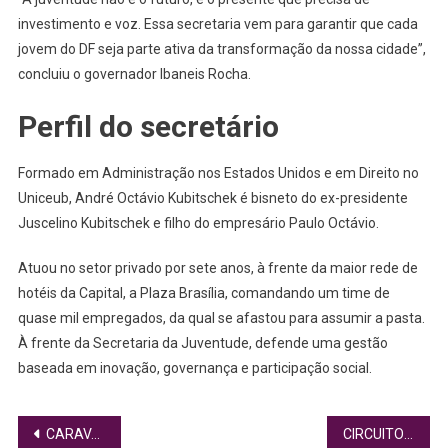
investimento e voz. Essa secretaria vem para garantir que cada
jovem do DF seja parte ativa da transformação da nossa cidade”,
concluiu o governador Ibaneis Rocha.
Perfil do secretário
Formado em Administração nos Estados Unidos e em Direito no
Uniceub, André Octávio Kubitschek é bisneto do ex-presidente
Juscelino Kubitschek e filho do empresário Paulo Octávio.
Atuou no setor privado por sete anos, à frente da maior rede de
hotéis da Capital, a Plaza Brasília, comandando um time de
quase mil empregados, da qual se afastou para assumir a pasta.
À frente da Secretaria da Juventude, defende uma gestão
baseada em inovação, governança e participação social.
Navegação
CARAVANA DO EMPREENDEDORISMO FEMININO CHEGARÁ A 4 MIL MULHERES
CIRCUITO CULTURAL MOVIMENTA SANTA MARIA-DF COM ATIVIDADES PARA TODA A FAMÍLIA