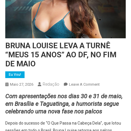
BRUNA LOUISE LEVA A TURNÊ
“MEUS 15 ANOS” AO DF, NO FIM
DE MAIO
Eu Vou!
Redação
On
Maio 27, 2026
Leave A Comment
BRUNA
Com apresentações nos dias 30 e 31 de maio,
LOUISE
em Brasília e Taguatinga, a humorista segue
LEVA
celebrando uma nova fase nos palcos
A
TURNÊ
Depois do sucesso de “O Que Passa na Cabeça Dela”, que lotou
“MEUS
sessões em todo o Brasil, Bruna Louise retorna aos palcos