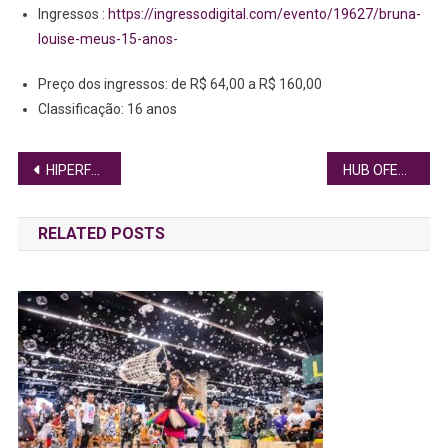
Ingressos :
https://ingressodigital.com/evento/19627/bruna-
louise-meus-15-anos-
Preço dos ingressos: de R$ 64,00 a R$ 160,00
Classificação: 16 anos
Navegação
HIPERFOCO: ATÉ ONDE TER MUITO INTERESSE POR TEMAS ESPECÍFICOS É NORMAL?
HUB OFERTA MAIS DE 500 PROCEDIMENTOS NO MUTIRÃO “HU BRASIL EM AÇÃO”
de
RELATED POSTS
Post