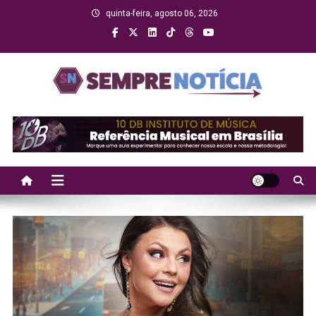
Skip
quinta-feira, agosto 06, 2026
to
content
Sempre Notícia
Sua fonte de informação a todo momento!