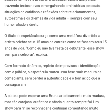
15
trazendo textos novos e mergulhando em histórias pessoais,
ANOS”
AO
situações do cotidiano e reflexões sobre relacionamentos,
DF,
autoestima e os dilemas da vida adulta — sempre com seu
NO
humor afiado e direto.
FIM
DE
O título do espetáculo surge como uma metáfora divertida: a
MAIO
artista celebra seus 15 anos de carreira como se fossem seus 15
anos de vida. “Como eu não tive festa de debutante, esse show
vem para celebrar”, explica.
Com formato dinâmico, repleto de improvisos e identificação
com o público, o espetáculo marca uma fase mais madura da
comediante, sem perder a autenticidade e o tom ácido que a
consagraram.
A plateia pode esperar uma Bruna artisticamente mais madura,
mas tão corajosa, autêntica e afiada quanto sempre foi. Um
show para rir, se reconhecer e continuar comentando muito