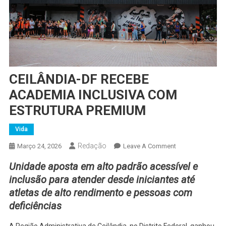
CEILÂNDIA-DF RECEBE
ACADEMIA INCLUSIVA COM
ESTRUTURA PREMIUM
Vida
Redação
On
Março 24, 2026
Leave A Comment
CEILÂNDIA-
Unidade aposta em alto padrão acessível e
DF
inclusão para atender desde iniciantes até
RECEBE
atletas de alto rendimento e pessoas com
ACADEMIA
deficiências
INCLUSIVA
COM