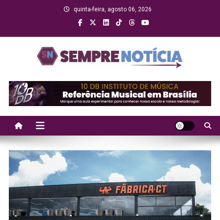
Skip
quinta-feira, agosto 06, 2026
to
content
Sempre Notícia
Sua fonte de informação a todo momento!