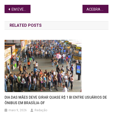
Navegação
EM EVENTO ONLINE, PSD AFRO-DF REÚNE MAIS DE 2,7 MIL LIDERANÇAS
ACEBRA RECONDUZ JERÔNIMO GOERGEN À PRESIDÊNCIA
de
RELATED POSTS
Post
DIA DAS MÃES DEVE GIRAR QUASE R$ 1 BI ENTRE USUÁRIOS DE
ÔNIBUS EM BRASÍLIA-DF
maio 9, 2026
Redação