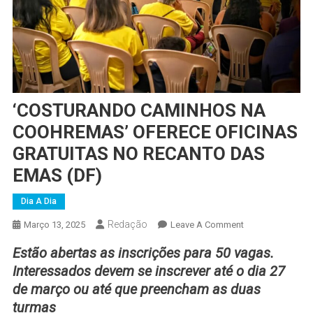
‘COSTURANDO CAMINHOS NA
COOHREMAS’ OFERECE OFICINAS
GRATUITAS NO RECANTO DAS
EMAS (DF)
Dia A Dia
Redação
On
Março 13, 2025
Leave A Comment
‘COSTURANDO
Estão abertas as inscrições para 50 vagas.
CAMINHOS
Interessados devem se inscrever até o dia 27
NA
de março ou até que preencham as duas
COOHREMAS’
turmas
OFERECE