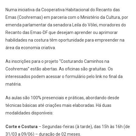
OFICINAS
Numa iniciativa da Cooperativa Habitacional do Recanto das
GRATUITAS
Emas (Coohremas) em parceria com o Ministério da Cultura, por
NO
RECANTO
emenda parlamentar da senadora Leila do Vôlei, moradores do
DAS
Recanto das Emas-DF que desejam aprender ou aprimorar
EMAS
habilidades na costura têm oportunidade para empreender na
(DF)
área da economia criativa.
As inscrições para o projeto “Costurando Caminhos na
Coohremas” estão abertas. As oficinas são gratuitas. Os
interessados podem acessar o formulário pelo link no final da
matéria.
As aulas são 100% presenciais e práticas, abordando desde
técnicas básicas até criações mais elaboradas. Há duas
modalidades disponíveis:
Corte e Costura
– Segundas-feiras (à tarde), das 15h às 16h (de
31/03 a 09/06) – duração de 02 meses.