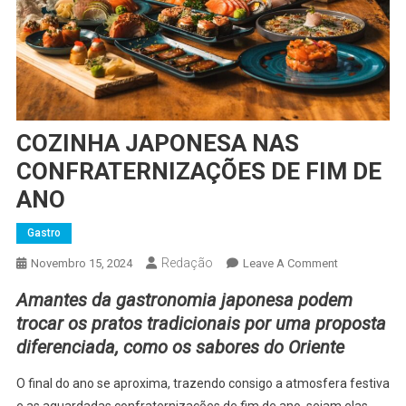
COZINHA JAPONESA NAS
CONFRATERNIZAÇÕES DE FIM DE
ANO
Gastro
Redação
On
Novembro 15, 2024
Leave A Comment
COZINHA
Amantes da gastronomia japonesa podem
JAPONESA
trocar os pratos tradicionais por uma proposta
NAS
diferenciada, como os sabores do Oriente
CONFRATER
DE
O final do ano se aproxima, trazendo consigo a atmosfera festiva
FIM
e as aguardadas confraternizações de fim de ano, sejam elas