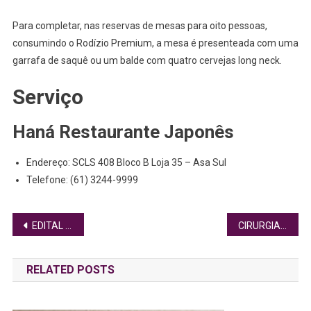
Para completar, nas reservas de mesas para oito pessoas,
consumindo o Rodízio Premium, a mesa é presenteada com uma
garrafa de saquê ou um balde com quatro cervejas long neck.
Serviço
Haná Restaurante Japonês
Endereço: SCLS 408 Bloco B Loja 35 – Asa Sul
Telefone: (61) 3244-9999
Navegação
EDITAL BUSCA ENTIDADES PARA ASSISTIR DUAS MIL FAMÍLIAS DE AGRICULTORES
CIRURGIAS ÍNTIMAS PROPORCIONAM QUALIDADE DE VIDA E AUTOESTIMA
de
RELATED POSTS
Post