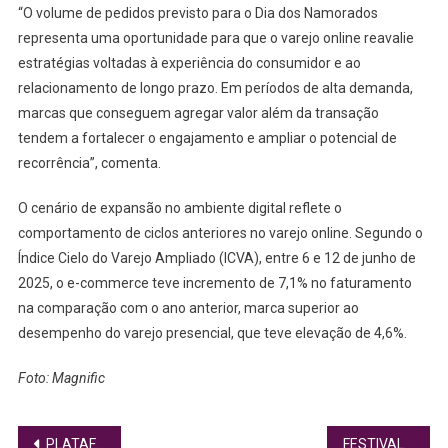
“O volume de pedidos previsto para o Dia dos Namorados
representa uma oportunidade para que o varejo online reavalie
estratégias voltadas à experiência do consumidor e ao
relacionamento de longo prazo. Em períodos de alta demanda,
marcas que conseguem agregar valor além da transação
tendem a fortalecer o engajamento e ampliar o potencial de
recorrência”, comenta.
O cenário de expansão no ambiente digital reflete o
comportamento de ciclos anteriores no varejo online. Segundo o
Índice Cielo do Varejo Ampliado (ICVA), entre 6 e 12 de junho de
2025, o e-commerce teve incremento de 7,1% no faturamento
na comparação com o ano anterior, marca superior ao
desempenho do varejo presencial, que teve elevação de 4,6%.
Foto: Magnific
Navegação
PLATAFORMA CONECTA TALENTOS ÀS COOPERATIVAS DE CRÉDITO NA AMAZÔNIA LEGAL
FESTIVAL DO PARQUE 2026 TERÁ TELÃO COM JOGO DO BRASIL NO SÁBADO (13/6)