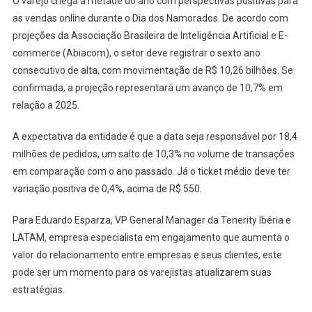
O varejo chega à metade do ano com perspectivas positivas para
MAIS
as vendas online durante o Dia dos Namorados. De acordo com
DE
R$
projeções da Associação Brasileira de Inteligência Artificial e E-
10
commerce (Abiacom), o setor deve registrar o sexto ano
BI
consecutivo de alta, com movimentação de R$ 10,26 bilhões. Se
EM
confirmada, a projeção representará um avanço de 10,7% em
FATURAMENTO
relação a 2025.
A expectativa da entidade é que a data seja responsável por 18,4
milhões de pedidos, um salto de 10,3% no volume de transações
em comparação com o ano passado. Já o ticket médio deve ter
variação positiva de 0,4%, acima de R$ 550.
Para Eduardo Esparza, VP General Manager da Tenerity Ibéria e
LATAM, empresa especialista em engajamento que aumenta o
valor do relacionamento entre empresas e seus clientes, este
pode ser um momento para os varejistas atualizarem suas
estratégias.