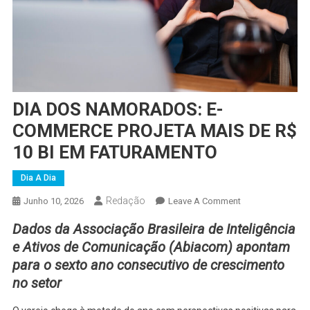
DIA DOS NAMORADOS: E-
COMMERCE PROJETA MAIS DE R$
10 BI EM FATURAMENTO
Dia A Dia
Redação
On
Junho 10, 2026
Leave A Comment
DIA
Dados da Associação Brasileira de Inteligência
DOS
e Ativos de Comunicação (Abiacom) apontam
NAMORADOS:
para o sexto ano consecutivo de crescimento
E-
no setor
COMMERCE
PROJETA