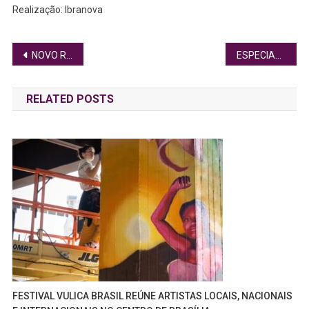
Realização: Ibranova
Navegação
NOVO RESIDENCIAL, GERALDO ESTRELA CELEBRA ÍCONE DA ARQUITETURA DE BRASÍLIA-DF
ESPECIALISTA EXPLICA COMO ESCOLHER O PERFUME IDEAL
de
RELATED POSTS
Post
FESTIVAL VULICA BRASIL REÚNE ARTISTAS LOCAIS, NACIONAIS