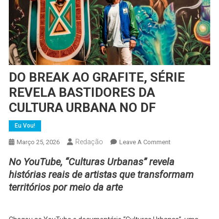
DO BREAK AO GRAFITE, SÉRIE
REVELA BASTIDORES DA
CULTURA URBANA NO DF
Eu Vou!
Redação
On
Março 25, 2026
Leave A Comment
DO
No YouTube, “Culturas Urbanas” revela
BREAK
histórias reais de artistas que transformam
AO
territórios por meio da arte
GRAFITE,
SÉRIE
REVELA