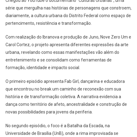
Chegou ao YouTube o documentário “Culturas Urbanas”, uma
BASTIDORES
série que mergulha nas histórias de personagens que constroem,
DA
CULTURA
diariamente, a cultura urbana do Distrito Federal como espaço de
URBANA
pertencimento, resistência e transformação.
NO
DF
Com realização do Ibranova e produção de Juno, Nove Zero Um e
Carol Cortez, o projeto apresenta diferentes expressões da arte
urbana, revelando como essas manifestações vão além do
entretenimento e se consolidam como ferramentas de
formação, identidade e impacto social.
O primeiro episódio apresenta Fab Girl, dançarina e educadora
que encontrou no break
um caminho de reconexão com sua
história e de transformação coletiva. A narrativa evidencia a
dança como território de afeto, ancestralidade e construção de
novas possibilidades para jovens da periferia.
No segundo episódio, o foco é a Batalha da Escada, na
Universidade de Brasília (UnB), onde a rima improvisada se