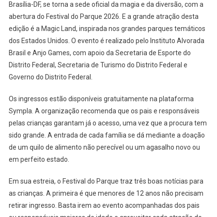
PORTÕES
Brasília-DF, se torna a sede oficial da magia e da diversão, com a
PARA
abertura do Festival do Parque 2026. E a grande atração desta
A
edição é a Magic Land, inspirada nos grandes parques temáticos
MAGIA
dos Estados Unidos. O evento é realizado pelo Instituto Alvorada
E
Brasil e Anjo Games, com apoio da Secretaria de Esporte do
A
Distrito Federal, Secretaria de Turismo do Distrito Federal e
DIVERSÃO
Governo do Distrito Federal.
Os ingressos estão disponíveis gratuitamente na plataforma
Sympla. A organização recomenda que os pais e responsáveis
pelas crianças garantam já o acesso, uma vez que a procura tem
sido grande. A entrada de cada família se dá mediante a doação
de um quilo de alimento não perecível ou um agasalho novo ou
em perfeito estado.
Em sua estreia, o Festival do Parque traz três boas notícias para
as crianças. A primeira é que menores de 12 anos não precisam
retirar ingresso. Basta irem ao evento acompanhadas dos pais