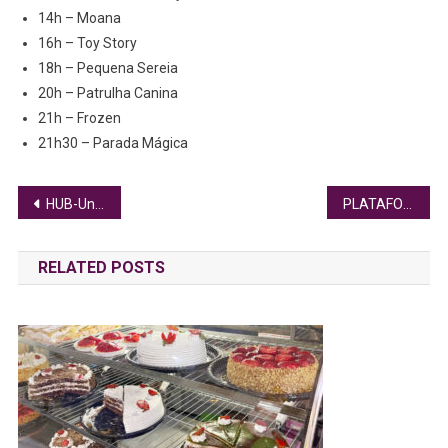
14h – Moana
16h – Toy Story
18h – Pequena Sereia
20h – Patrulha Canina
21h – Frozen
21h30 – Parada Mágica
Navegação
HUB-UnB RECRUTA VOLUNTÁRIOS PARA PROJETO QUE PREVINE DIABETES TIPO 2
PLATAFORMA CONECTA TALENTOS ÀS COOPERATIVAS DE CRÉDITO NA AMAZÔNIA LEGAL
de
RELATED POSTS
Post