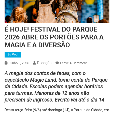
É HOJE! FESTIVAL DO PARQUE
2026 ABRE OS PORTÕES PARA A
MAGIA E A DIVERSÃO
Eu Vou!
Redação
On
Junho 9, 2026
Leave A Comment
É
A magia dos contos de fadas, com o
HOJE!
espetáculo Magic Land, toma conta do Parque
FESTIVAL
da Cidade. Escolas podem agendar horários
DO
para turmas. Menores de 12 anos não
PARQUE
2026
precisam de ingresso. Evento vai até o dia 14
ABRE
OS
Desta terça-feira (9/6) até domingo (14), o Parque da Cidade, em