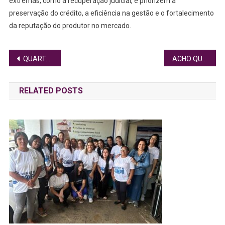
extremas, como a recuperação judicial, e priorizem a
preservação do crédito, a eficiência na gestão e o fortalecimento
da reputação do produtor no mercado.
Navegação
QUARTA (15) É O ÚLTIMO DIA PARA SE INSCREVER EM EVENTO DE NETWORKING
ACHO QUE ESTOU COM DENGUE. E AGORA?
de
RELATED POSTS
Post