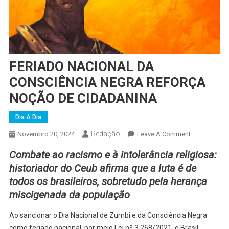
FERIADO NACIONAL DA
CONSCIÊNCIA NEGRA REFORÇA
NOÇÃO DE CIDADANINA
Dia A Dia
Redação
On
Novembro 20, 2024
Leave A Comment
FERIADO
Combate ao racismo e à intolerância religiosa:
NACIONAL
historiador do Ceub afirma que a luta é de
DA
todos os brasileiros, sobretudo pela herança
CONSCIÊNCI
miscigenada da população
NEGRA
REFORÇA
Ao sancionar o Dia Nacional de Zumbi e da Consciência Negra
NOÇÃO
como feriado nacional, por meio Lei nº 3.268/2021, o Brasil
DE