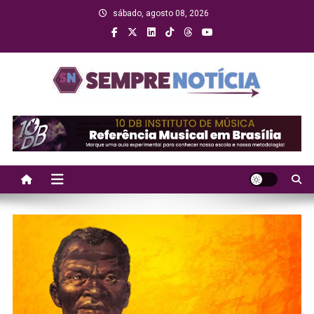
Skip
sábado, agosto 08, 2026
to
content
Sempre Notícia
Sua fonte de informação a todo momento!