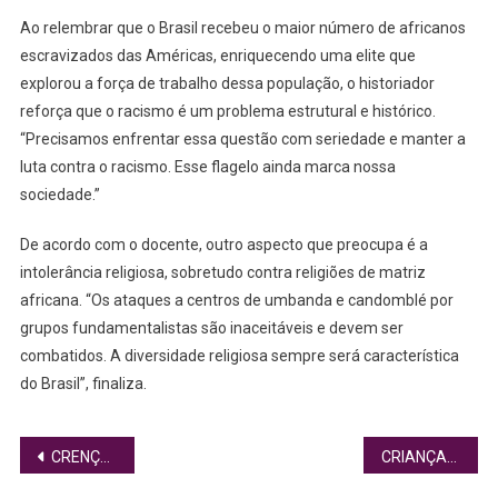
Ao relembrar que o Brasil recebeu o maior número de africanos
escravizados das Américas, enriquecendo uma elite que
explorou a força de trabalho dessa população, o historiador
reforça que o racismo é um problema estrutural e histórico.
“Precisamos enfrentar essa questão com seriedade e manter a
luta contra o racismo. Esse flagelo ainda marca nossa
sociedade.”
De acordo com o docente, outro aspecto que preocupa é a
intolerância religiosa, sobretudo contra religiões de matriz
africana. “Os ataques a centros de umbanda e candomblé por
grupos fundamentalistas são inaceitáveis e devem ser
combatidos. A diversidade religiosa sempre será característica
do Brasil”, finaliza.
Navegação
CRENÇAS LIMITANTES SABOTAM O POTENCIAL HUMANO
CRIANÇAS E ADOLESCENTES NEGROS SÃO MAIORIA ENTRE AFASTADOS DE SUAS ORIGENS