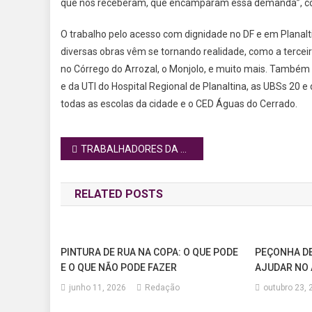
que nos receberam, que encamparam essa demanda”, c
O trabalho pelo acesso com dignidade no DF e em Planalti
diversas obras vêm se tornando realidade, como a tercei
no Córrego do Arrozal, o Monjolo, e muito mais. També
e da UTI do Hospital Regional de Planaltina, as UBSs 2
todas as escolas da cidade e o CED Águas do Cerrado.
Navegação
TRABALHADORES DA CONSTRUÇÃO CIVIL DO DF RECEBEM KITS ESCOLARES
de
RELATED POSTS
Post
PINTURA DE RUA NA COPA: O QUE PODE
PEÇONHA DE
E O QUE NÃO PODE FAZER
AJUDAR NO 
junho 11, 2026
Redação
outubro 23, 