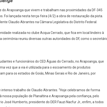
poanga
DIO
NTES,
a e do Arapoanga que vivem e trabalham nas proximidades da DF-345
ÇADA
Foi lançada nesta terça-feira (4/2) a obra de restauração da pista.
AURAÇÃO
lente Claudio Abrantes na Câmara Legislativa do Distrito Federal.
nidade realizada no clube Acqua Cerrado, que fica em local lindeiro à
 a cerimônia reuniu diversas outras autoridades do DF, como o secretári
studantes e funcionários do CED Águas do Cerrado, no Arapoanga, que
uma vez que a via é utilizada para o escoamento de produtos
cam para os estados de Goiás, Minas Gerais e Rio de Janeiro, por
e intenso trabalho de Claudio Abrantes. “Hoje celebramos de forma
à nossa população de Planaltina e Arapoanga pela confiança, pelo
rio José Humberto, presidente do DER Fauzi Nacfur Jr., enfim, a todos