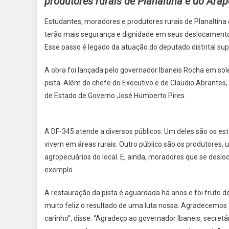
produtores rurais de Planaltina e do Ara
CLAU
ABRA
Estudantes, moradores e produtores rurais de Planaltin
LAN
terão mais segurança e dignidade em seus deslocamentos. 
REST
Esse passo é legado da atuação do deputado distrital sup
DA
DF-
A obra foi lançada pelo governador Ibaneis Rocha em sole
345
pista. Além do chefe do Executivo e de Claudio Abrantes,
de Estado de Governo José Humberto Pires.
A DF-345 atende a diversos públicos. Um deles são os e
vivem em áreas rurais. Outro público são os produtores, 
agropecuários do local. E, ainda, moradores que se deslo
exemplo.
A restauração da pista é aguardada há anos e foi fruto d
muito feliz o resultado de uma luta nossa. Agradecemos 
carinho”, disse. “Agradeço ao governador Ibaneis, secretá