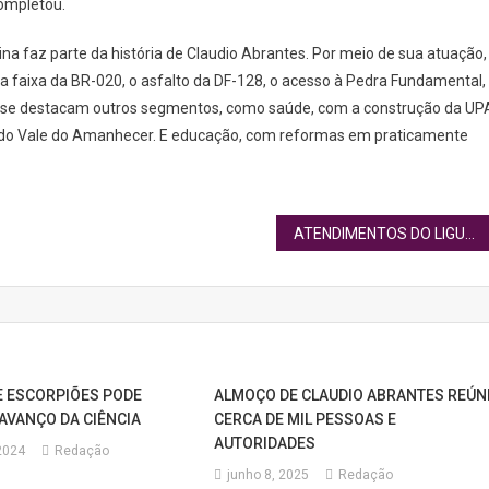
ompletou.
na faz parte da história de Claudio Abrantes. Por meio de sua atuação,
ra faixa da BR-020, o asfalto da DF-128, o acesso à Pedra Fundamental,
m se destacam outros segmentos, como saúde, com a construção da UP
0 e do Vale do Amanhecer. E educação, com reformas em praticamente
ATENDIMENTOS DO LIGUE 180 SUBIRAM 37% NO DF EM 2024
 ESCORPIÕES PODE
ALMOÇO DE CLAUDIO ABRANTES REÚN
AVANÇO DA CIÊNCIA
CERCA DE MIL PESSOAS E
AUTORIDADES
2024
Redação
junho 8, 2025
Redação