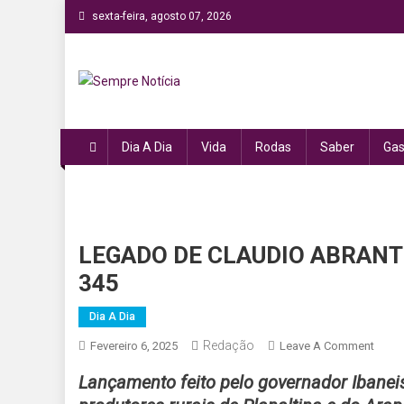
Skip
sexta-feira, agosto 07, 2026
to
content
Sempre Notícia
Sua fonte de informação a todo momento!
Dia A Dia
Vida
Rodas
Saber
Gas
LEGADO DE CLAUDIO ABRANT
345
Dia A Dia
Redação
On
Fevereiro 6, 2025
Leave A Comment
LEGA
Lançamento feito pelo governador Ibanei
DE