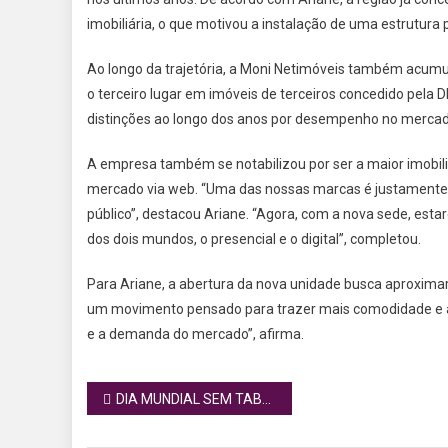
imobiliária, o que motivou a instalação de uma estrutura p
Ao longo da trajetória, a Moni Netimóveis também acumul
o terceiro lugar em imóveis de terceiros concedido pela
distinções ao longo dos anos por desempenho no mercad
A empresa também se notabilizou por ser a maior imobiliár
mercado via web. “Uma das nossas marcas é justamente 
público”, destacou Ariane. “Agora, com a nova sede, est
dos dois mundos, o presencial e o digital”, completou.
Para Ariane, a abertura da nova unidade busca aproximar 
um movimento pensado para trazer mais comodidade e a
e a demanda do mercado”, afirma.
Navegação
DIA MUNDIAL SEM TABACO: VOZ ROUCA PODE SER ALERTA DO TABAGISMO
de