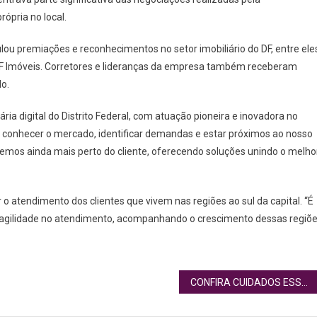
rópria no local.
ou premiações e reconhecimentos no setor imobiliário do DF, entre ele
 DF Imóveis. Corretores e lideranças da empresa também receberam
o.
ia digital do Distrito Federal, com atuação pioneira e inovadora no
conhecer o mercado, identificar demandas e estar próximos ao nosso
aremos ainda mais perto do cliente, oferecendo soluções unindo o melho
o atendimento dos clientes que vivem nas regiões ao sul da capital. “É
gilidade no atendimento, acompanhando o crescimento dessas regiõ
CONFIRA CUIDADOS ESSENCIAIS PARA MANTER A SAÚDE DIGESTIVA EM DIA