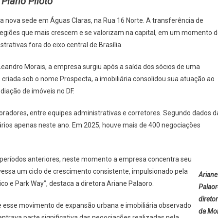
Plano Piloto
RA
ua nova sede em Águas Claras, na Rua 16 Norte. A transferência de
E
 regiões que mais crescem e se valorizam na capital, em um momento 
rativas fora do eixo central de Brasília.
eandro Morais, a empresa surgiu após a saída dos sócios de uma
criada sob o nome Prospecta, a imobiliária consolidou sua atuação ao
iação de imóveis no DF.
ÃO
oradores, entre equipes administrativas e corretores. Segundo dados d
ários apenas neste ano. Em 2025, houve mais de 400 negociações
períodos anteriores, neste momento a empresa concentra seu
ravessa um ciclo de crescimento consistente, impulsionado pela
Ariane
co e Park Way”, destaca a diretora Ariane Palaoro.
Palaor
direto
esse movimento de expansão urbana e imobiliária observado
da Mo
entrava parte significativa das negociações realizadas pela