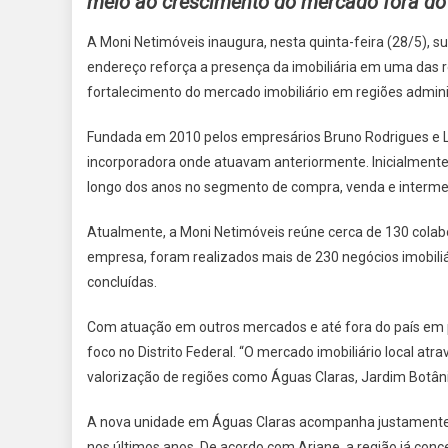
meio ao crescimento do mercado fora do 
INAUGU
NOVA
A Moni Netimóveis inaugura, nesta quinta-feira (28/5), s
UNIDAD
endereço reforça a presença da imobiliária em uma das
EM
fortalecimento do mercado imobiliário em regiões administ
ÁGUAS
CLARAS
Fundada em 2010 pelos empresários Bruno Rodrigues e L
E
incorporadora onde atuavam anteriormente. Inicialmente 
AMPLIA
longo dos anos no segmento de compra, venda e intermed
ATUAÇ
NO
Atualmente, a Moni Netimóveis reúne cerca de 130 colab
DF
empresa, foram realizados mais de 230 negócios imobili
concluídas.
Com atuação em outros mercados e até fora do país em 
foco no Distrito Federal. “O mercado imobiliário local at
valorização de regiões como Águas Claras, Jardim Botâni
A nova unidade em Águas Claras acompanha justamente 
nos últimos anos. De acordo com Ariane, a região já conc