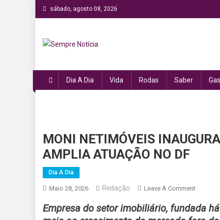
Skip
sábado, agosto 08, 2026
to
content
Sempre Notícia
Sua fonte de informação a todo momento!
Dia A Dia
Vida
Rodas
Saber
Gas
MONI NETIMÓVEIS INAUGURA
AMPLIA ATUAÇÃO NO DF
Dia A Dia
Redação
On
Maio 28, 2026
Leave A Comment
MONI
Empresa do setor imobiliário, fundada h
NETIMÓV