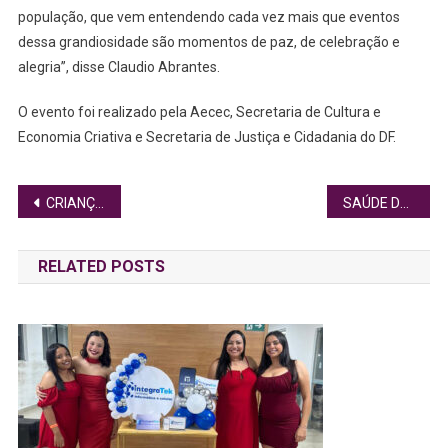
população, que vem entendendo cada vez mais que eventos
dessa grandiosidade são momentos de paz, de celebração e
alegria”, disse Claudio Abrantes.
O evento foi realizado pela Aecec, Secretaria de Cultura e
Economia Criativa e Secretaria de Justiça e Cidadania do DF.
Navegação
CRIANÇAS E ADOLESCENTES NEGROS SÃO MAIORIA ENTRE AFASTADOS DE SUAS ORIGENS
SAÚDE DE HOMENS ACIMA DE 50 ANOS REQUER ATENÇÃO REDOBRADA
de
RELATED POSTS
Post