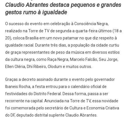
Claudio Abrantes destaca pequenos e grandes
ECONOMIA
CRIATIVA
gestos rumo à igualdade
RECONHECE
SUCESSO
O sucesso do evento em celebração à Consciência Negra,
DE
realizado na Torre de TV de segunda a quarta-feira últimos (18 a
EVENTO
20), coloca Brasília em um novo patamar no que diz respeito à
EM
igualdade racial. Durante três dias, a população da cidade curtiu
CELEBRAÇÃ
de graça representantes de peso da música em diversos estilos
À
da cultura negra, como Raça Negra, Marcelo Falcão, Seu Jorge,
CONSCIÊNCI
Ellen Oléria, Dhi Ribeiro, Olodum e muitos outros.
NEGRA
Graças a decreto assinado durante o evento pelo governador
Ibaneis Rocha, a festa entrou para o calendário oficial de
festividades do Distrito Federal. Dessa forma, passa a ser
recorrente na capital. Anunciada na Torre de TV, essa novidade
foi comemorada pelo secretário de Cultura e Economia Criativa
do DF, deputado distrital suplente Claudio Abrantes.