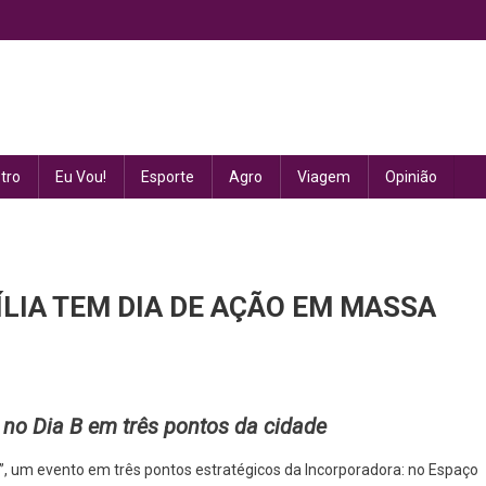
tro
Eu Vou!
Esporte
Agro
Viagem
Opinião
ÍLIA TEM DIA DE AÇÃO EM MASSA
TOR
no Dia B em três pontos da cidade
OBILIÁRIO
 B”, um evento em três pontos estratégicos da Incorporadora: no Espaço
ASÍLIA