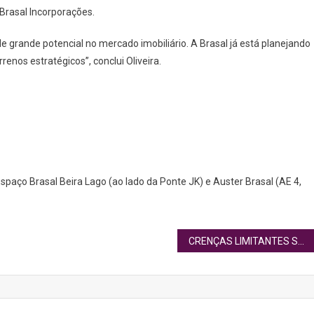
a Brasal Incorporações.
 grande potencial no mercado imobiliário. A Brasal já está planejando
enos estratégicos”, conclui Oliveira.
Espaço Brasal Beira Lago (ao lado da Ponte JK) e Auster Brasal (AE 4,
CRENÇAS LIMITANTES SABOTAM O POTENCIAL HUMANO