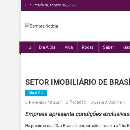
Skip
quinta-feira, agosto 06, 2026
to
content
Sempre Notícia
Sua fonte de informação a todo momento!
Dia A Dia
Vida
Rodas
Saber
Gas
SETOR IMOBILIÁRIO DE BRAS
Dia A Dia
Redação
On
Novembro 18, 2024
Leave A Comment
SE
Empresa apresenta condições exclusivas 
IM
DE
No próximo dia 23, a Brasal Incorporações realiza o “Dia
BR