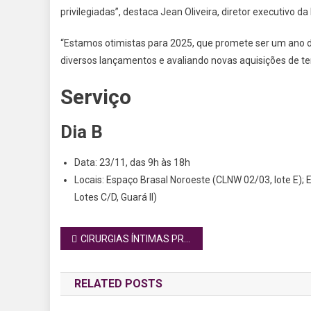
privilegiadas”, destaca Jean Oliveira, diretor executivo d
“Estamos otimistas para 2025, que promete ser um ano de
diversos lançamentos e avaliando novas aquisições de terr
Serviço
Dia B
Data: 23/11, das 9h às 18h
Locais: Espaço Brasal Noroeste (CLNW 02/03, lote E); 
Lotes C/D, Guará II)
Navegação
CIRURGIAS ÍNTIMAS PROPORCIONAM QUALIDADE DE VIDA E AUTOESTIMA
de
RELATED POSTS
Post