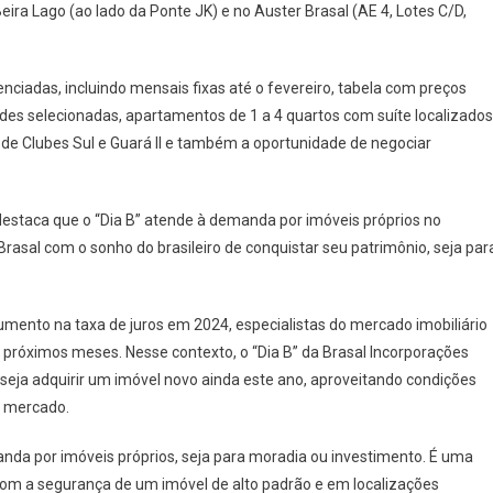
ira Lago (ao lado da Ponte JK) e no Auster Brasal (AE 4, Lotes C/D,
M
A
enciadas, incluindo mensais fixas até o fevereiro, tabela com preços
ÃO
es selecionadas, apartamentos de 1 a 4 quartos com suíte localizados
 de Clubes Sul e Guará II e também a oportunidade de negociar
SSA
, destaca que o “Dia B” atende à demanda por imóveis próprios no
rasal com o sonho do brasileiro de conquistar seu patrimônio, seja par
ento na taxa de juros em 2024, especialistas do mercado imobiliário
s próximos meses. Nesse contexto, o “Dia B” da Brasal Incorporações
ja adquirir um imóvel novo ainda este ano, aproveitando condições
o mercado.
nda por imóveis próprios, seja para moradia ou investimento. É uma
com a segurança de um imóvel de alto padrão e em localizações