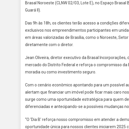
Brasal Noroeste (CLNW 02/03, Lote E), no Espaço Brasal Be
TE
Guará II).
DI
DE
Das 9h às 18h, os clientes terão acesso a condições difer
AÇ
exclusivos nos empreendimentos participantes em unidad
EM
em áreas valorizadas de Brasília, como o Noroeste, Setor
MA
diretamente com o diretor.
Jean Oliveira, diretor executivo da Brasal Incorporações
mercado do Distrito Federal e reforça o compromisso da B
moradia ou como investimento seguro.
Com o cenário econômico apontando para um possível aum
alertam que financiar um imóvel pode ficar mais caro no
surge como uma oportunidade estratégica para quem dese
diferenciadas e antecipando-se a possíveis mudanças n
“O ‘Dia B’ reforça nosso compromisso em atender a dema
oportunidade única para nossos clientes iniciarem 2025 