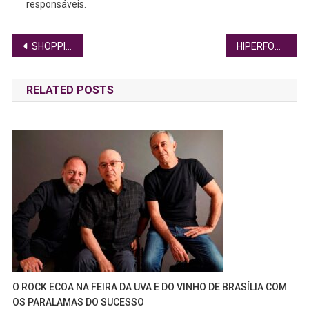
responsáveis.
Navegação
SHOPPING PROMOVE 4ª EDIÇÃO DA HORA DO CONTO COM PROGRAMAÇÃO INFANTIL GRATUITA
HIPERFOCO: ATÉ ONDE TER MUITO INTERESSE POR TEMAS ESPECÍFICOS É NORMAL?
de
RELATED POSTS
Post
O ROCK ECOA NA FEIRA DA UVA E DO VINHO DE BRASÍLIA COM
OS PARALAMAS DO SUCESSO