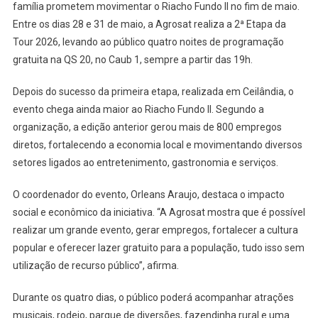
RODEIO,
família prometem movimentar o Riacho Fundo II no fim de maio.
SHOWS
Entre os dias 28 e 31 de maio, a Agrosat realiza a 2ª Etapa da
E
Tour 2026, levando ao público quatro noites de programação
ENTRADA
gratuita na QS 20, no Caub 1, sempre a partir das 19h.
FRANCA
Depois do sucesso da primeira etapa, realizada em Ceilândia, o
evento chega ainda maior ao Riacho Fundo II. Segundo a
organização, a edição anterior gerou mais de 800 empregos
diretos, fortalecendo a economia local e movimentando diversos
setores ligados ao entretenimento, gastronomia e serviços.
O coordenador do evento, Orleans Araujo, destaca o impacto
social e econômico da iniciativa. “A Agrosat mostra que é possível
realizar um grande evento, gerar empregos, fortalecer a cultura
popular e oferecer lazer gratuito para a população, tudo isso sem
utilização de recurso público”, afirma.
Durante os quatro dias, o público poderá acompanhar atrações
musicais, rodeio, parque de diversões, fazendinha rural e uma