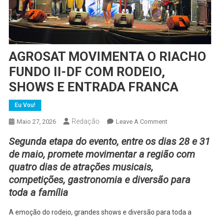
AGROSAT MOVIMENTA O RIACHO
FUNDO II-DF COM RODEIO,
SHOWS E ENTRADA FRANCA
Eu Vou!
Redação
On
Maio 27, 2026
Leave A Comment
AGROSAT
Segunda etapa do evento, entre os dias 28 e 31
MOVIMENTA
de maio, promete movimentar a região com
O
quatro dias de atrações musicais,
RIACHO
competições, gastronomia e diversão para
FUNDO
II-
toda a família
DF
COM
A emoção do rodeio, grandes shows e diversão para toda a