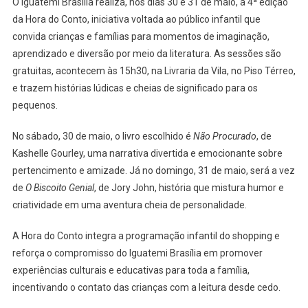
O Iguatemi Brasília realiza, nos dias 30 e 31 de maio, a 4ª edição
DO
da Hora do Conto, iniciativa voltada ao público infantil que
CONTO
COM
convida crianças e famílias para momentos de imaginação,
PROGRAMAÇÃO
aprendizado e diversão por meio da literatura. As sessões são
INFANTIL
gratuitas, acontecem às 15h30, na Livraria da Vila, no Piso Térreo,
GRATUITA
e trazem histórias lúdicas e cheias de significado para os
pequenos.
No sábado, 30 de maio, o livro escolhido é
Não Procurado
, de
Kashelle Gourley, uma narrativa divertida e emocionante sobre
pertencimento e amizade. Já no domingo, 31 de maio, será a vez
de
O Biscoito Genial
, de Jory John, história que mistura humor e
criatividade em uma aventura cheia de personalidade.
A Hora do Conto integra a programação infantil do shopping e
reforça o compromisso do Iguatemi Brasília em promover
experiências culturais e educativas para toda a família,
incentivando o contato das crianças com a leitura desde cedo.