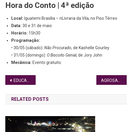
Hora do Conto | 4ª edição
Local:
Iguatemi Brasília – nLivraria da Vila, no Piso Térreo
Data:
30 e 31 de maio
Horário:
15h30
Programação:
• 30/05 (sábado):
Não Procurado
, de Kashelle Gourley
• 31/05 (domingo):
O Biscoito Genial
, de Jory John
Mecânica:
Evento gratuito.
Navegação
EDUCADORES DÃO DICAS PARA ESTUDANTES SE DAREM BEM EM PROVAS E NO ENEM
AGROSAT MOVIMENTA O RIACHO FUNDO II-DF COM RODEIO, SHOWS E ENTRADA FRANCA
de
RELATED POSTS
Post