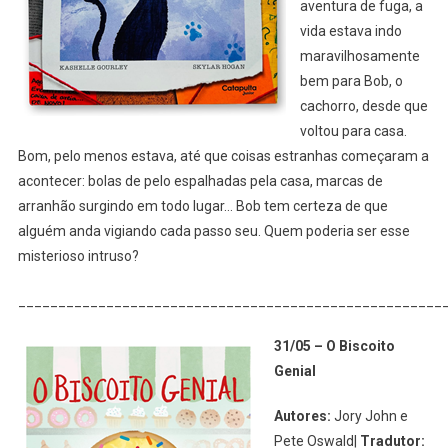
aventura de fuga, a
vida estava indo
maravilhosamente
bem para Bob, o
cachorro, desde que
voltou para casa.
Bom, pelo menos estava, até que coisas estranhas começaram a
acontecer: bolas de pelo espalhadas pela casa, marcas de
arranhão surgindo em todo lugar… Bob tem certeza de que
alguém anda vigiando cada passo seu. Quem poderia ser esse
misterioso intruso?
_____________________________________________________
31/05 – O Biscoito
Genial
A
utores:
Jory John e
Pete Oswald|
Tradutor: