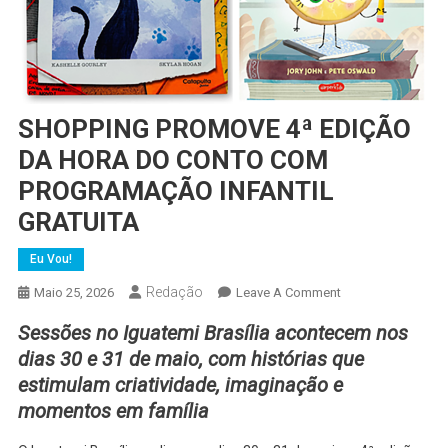
SHOPPING PROMOVE 4ª EDIÇÃO
DA HORA DO CONTO COM
PROGRAMAÇÃO INFANTIL
GRATUITA
Eu Vou!
Redação
On
Maio 25, 2026
Leave A Comment
SHOPPING
Sessões no Iguatemi Brasília acontecem nos
PROMOVE
dias 30 e 31 de maio, com histórias que
4ª
estimulam criatividade, imaginação e
EDIÇÃO
momentos em família
DA
HORA