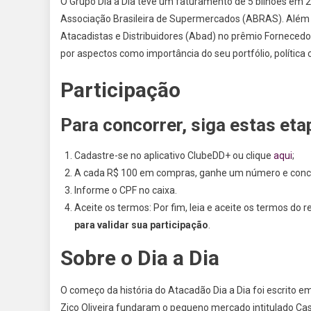
O Grupo Dia a Dia teve um faturamento de 5 bilhões em 20
Associação Brasileira de Supermercados (ABRAS). Além d
Atacadistas e Distribuidores (Abad) no prêmio Fornecedo
por aspectos como importância do seu portfólio, política 
Participação
Para concorrer, siga estas eta
Cadastre-se no aplicativo ClubeDD+ ou clique
aqui
;
A cada R$ 100 em compras, ganhe um número e conco
Informe o CPF no caixa.
Aceite os termos: Por fim, leia e aceite os termos d
para validar sua participação
.
Sobre o Dia a Dia
O começo da história do Atacadão Dia a Dia foi escrito 
Zico Oliveira fundaram o pequeno mercado intitulado Casa