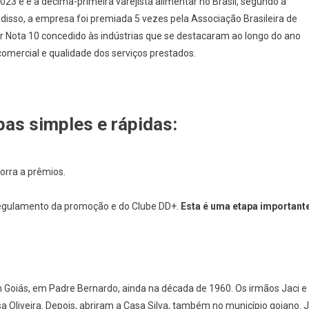
23 e é a décima-primeira varejista alimentar no Brasil, segundo a
isso, a empresa foi premiada 5 vezes pela Associação Brasileira de
r Nota 10 concedido às indústrias que se destacaram ao longo do ano
comercial e qualidade dos serviços prestados.
pas simples e rápidas:
rra a prêmios.
o regulamento da promoção e do Clube DD+.
Esta é uma etapa important
em Goiás, em Padre Bernardo, ainda na década de 1960. Os irmãos Jaci e
 Oliveira. Depois, abriram a Casa Silva, também no município goiano. 