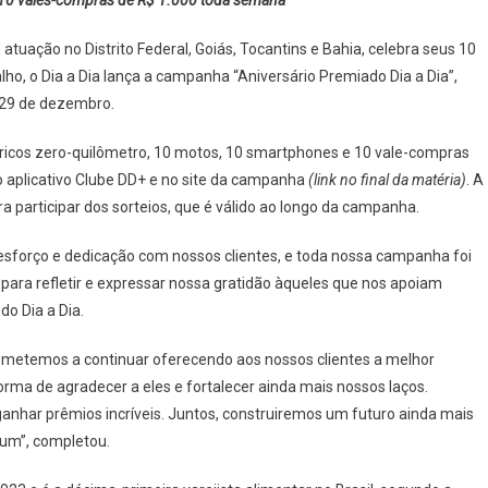
ANHA
tuação no Distrito Federal, Goiás, Tocantins e Bahia, celebra seus 10
RSÁRIO
, o Dia a Dia lança a campanha “Aniversário Premiado Dia a Dia”,
 29 de dezembro.
tricos zero-quilômetro, 10 motos, 10 smartphones e 10 vale-compras
no aplicativo Clube DD+ e no site da campanha
(link no final da matéria)
. A
O
participar dos sorteios, que é válido ao longo da campanha.
OS
sforço e dedicação com nossos clientes, e toda nossa campanha foi
para refletir e expressar nossa gratidão àqueles que nos apoiam
o Dia a Dia.
metemos a continuar oferecendo aos nossos clientes a melhor
ma de agradecer a eles e fortalecer ainda mais nossos laços.
nhar prêmios incríveis. Juntos, construiremos um futuro ainda mais
 um”, completou.