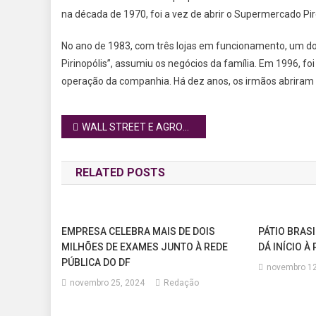
na década de 1970, foi a vez de abrir o Supermercado Pir
No ano de 1983, com três lojas em funcionamento, um dos
Pirinopólis”, assumiu os negócios da família. Em 1996, fo
operação da companhia. Há dez anos, os irmãos abriram 
Navegação
WALL STREET E AGRONEGÓCIO GLOBAL UNEM FORÇAS NA TRANSFORMAÇÃO DIGITAL DA CAFEICULTURA BRASILEIRA
de
RELATED POSTS
Post
EMPRESA CELEBRA MAIS DE DOIS
PÁTIO BRASI
MILHÕES DE EXAMES JUNTO À REDE
DÁ INÍCIO 
PÚBLICA DO DF
novembro 12
novembro 25, 2024
Redação