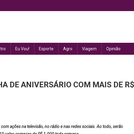
tro
Eu Vou!
Esporte
Agro
Viagem
Opinião
 DE ANIVERSÁRIO COM MAIS DE R
REJO
 com ações na televisão, no rádio e nas redes sociais. Ao todo, serão
A
e 10 vales-compras de R$ 1.000 toda semana