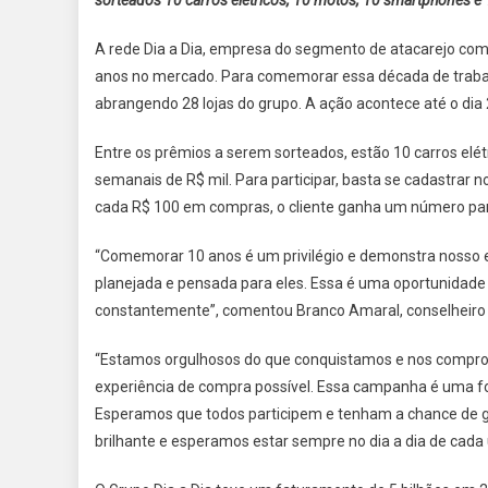
CAMP
DE
A rede Dia a Dia, empresa do segmento de atacarejo com a
ANIVE
anos no mercado. Para comemorar essa década de trabalho
COM
abrangendo 28 lojas do grupo. A ação acontece até o dia
MAIS
DE
Entre os prêmios a serem sorteados, estão 10 carros elé
R$
semanais de R$ mil. Para participar, basta se cadastrar 
1
MILHÃ
cada R$ 100 em compras, o cliente ganha um número para 
EM
PRÊMI
“Comemorar 10 anos é um privilégio e demonstra nosso e
planejada e pensada para eles. Essa é uma oportunidade 
constantemente”, comentou Branco Amaral, conselheiro d
“Estamos orgulhosos do que conquistamos e nos compro
experiência de compra possível. Essa campanha é uma for
Esperamos que todos participem e tenham a chance de ga
brilhante e esperamos estar sempre no dia a dia de cada