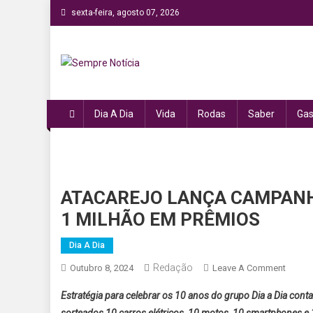
Skip
sexta-feira, agosto 07, 2026
to
content
Sempre Notícia
Sua fonte de informação a todo momento!
Dia A Dia
Vida
Rodas
Saber
Gas
ATACAREJO LANÇA CAMPANHA
1 MILHÃO EM PRÊMIOS
Dia A Dia
Redação
On
Outubro 8, 2024
Leave A Comment
ATACA
Estratégia para celebrar os 10 anos do grupo Dia a Dia conta
LANÇ
sorteados 10 carros elétricos, 10 motos, 10 smartphones 