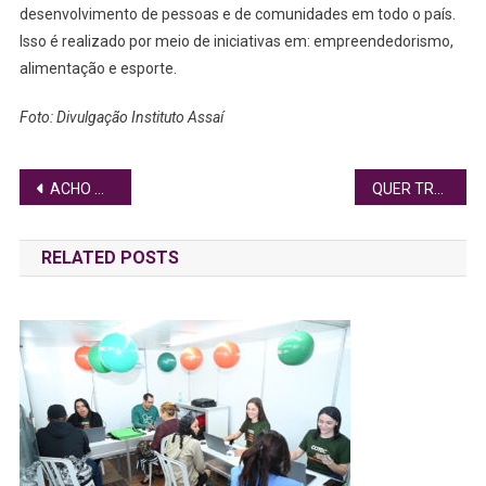
desenvolvimento de pessoas e de comunidades em todo o país.
Isso é realizado por meio de iniciativas em: empreendedorismo,
alimentação e esporte.
Foto: Divulgação Instituto Assaí
Navegação
ACHO QUE ESTOU COM DENGUE. E AGORA?
QUER TRABALHAR NA SHOPEE? FIQUE DE OLHO NAS VAGAS
de
RELATED POSTS
Post