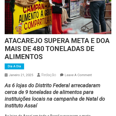
ATACAREJO SUPERA META E DOA
MAIS DE 480 TONELADAS DE
ALIMENTOS
Dia A Dia
Redação
On
Janeiro 21, 2025
Leave A Comment
ATACAREJO
As 6 lojas do Distrito Federal arrecadaram
SUPERA
cerca de 9 toneladas de alimentos para
META
instituições locais na campanha de Natal do
E
Instituto Assaí
DOA
MAIS