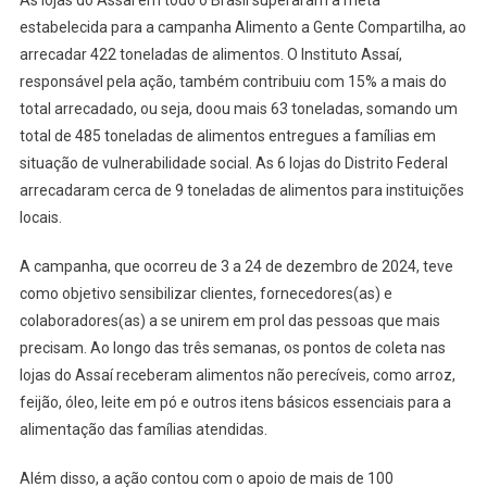
As lojas do Assaí em todo o Brasil superaram a meta
DE
estabelecida para a campanha Alimento a Gente Compartilha, ao
480
TONELADAS
arrecadar 422 toneladas de alimentos. O Instituto Assaí,
DE
responsável pela ação, também contribuiu com 15% a mais do
ALIMENTOS
total arrecadado, ou seja, doou mais 63 toneladas, somando um
total de 485 toneladas de alimentos entregues a famílias em
situação de vulnerabilidade social. As 6 lojas do Distrito Federal
arrecadaram cerca de 9 toneladas de alimentos para instituições
locais.
A campanha, que ocorreu de 3 a 24 de dezembro de 2024, teve
como objetivo sensibilizar clientes, fornecedores(as) e
colaboradores(as) a se unirem em prol das pessoas que mais
precisam. Ao longo das três semanas, os pontos de coleta nas
lojas do Assaí receberam alimentos não perecíveis, como arroz,
feijão, óleo, leite em pó e outros itens básicos essenciais para a
alimentação das famílias atendidas.
Além disso, a ação contou com o apoio de mais de 100