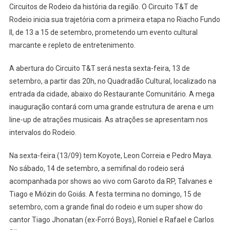
Circuitos de Rodeio da história da região. O Circuito T&T de
FUNDO
Rodeio inicia sua trajetória com a primeira etapa no Riacho Fundo
II,
NO
II, de 13 a 15 de setembro, prometendo um evento cultural
DF,
marcante e repleto de entretenimento.
NESTE
FIM
A abertura do Circuito T&T será nesta sexta-feira, 13 de
DE
setembro, a partir das 20h, no Quadradão Cultural, localizado na
SEMANA
entrada da cidade, abaixo do Restaurante Comunitário. A mega
inauguração contará com uma grande estrutura de arena e um
line-up de atrações musicais. As atrações se apresentam nos
intervalos do Rodeio.
Na sexta-feira (13/09) tem Koyote, Leon Correia e Pedro Maya.
No sábado, 14 de setembro, a semifinal do rodeio será
acompanhada por shows ao vivo com Garoto da RP, Talvanes e
Tiago e Miózin do Goiás. A festa termina no domingo, 15 de
setembro, com a grande final do rodeio e um super show do
cantor Tiago Jhonatan (ex-Forró Boys), Roniel e Rafael e Carlos