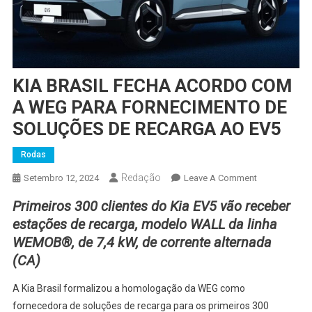
KIA BRASIL FECHA ACORDO COM
A WEG PARA FORNECIMENTO DE
SOLUÇÕES DE RECARGA AO EV5
Rodas
Redação
On
Setembro 12, 2024
Leave A Comment
KIA
Primeiros 300 clientes do Kia EV5 vão receber
BRASIL
estações de recarga, modelo WALL da linha
FECHA
WEMOB®, de 7,4 kW, de corrente alternada
ACORDO
(CA)
COM
A
A Kia Brasil formalizou a homologação da WEG como
WEG
fornecedora de soluções de recarga para os primeiros 300
PARA