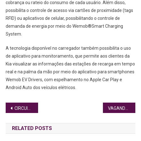
cobrança ou rateio do consumo de cada usuário. Além disso,
possibilita o controle de acesso via cartões de proximidade (tags
RFID) ou aplicativos de celular, possibilitando o controle de
demanda de energia por meio do Wemob®Smart Charging
System.
A tecnologia disponível no carregador também possibilita o uso
de aplicativo para monitoramento, que permite aos clientes da
Kia visualizar as informações das estações de recarga em tempo
real e na palma da mão por meio do aplicativo para smartphones
Wemob EV Drivers, com espelhamento no Apple Car Play e
Android Auto dos veículos elétricos.
Navegação
CIRCUITO DE RODEIO CHEGA AO RIACHO FUNDO II, NO DF, NESTE FIM DE SEMANA
VAGANDO EM VIDA: COMPREENDENDO AS DIVERSAS FACES DA DEPRESSÃO
de
RELATED POSTS
Post