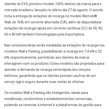
FORNECIMEN
clientes do EV5, primeiro modelo 100% elétrico da marca para o
DE
mercado brasileiro, lançado no último dia 27 de agosto. O acordo
SOLUÇÕES
inclui a entrega de estações de recarga no modelo Wemob®
DE
Wall, de 7kW, em corrente alternada (CA), além de disponibilizar
RECARGA
estações de recarga rápida em corrente contínua (CC) de 30, 40,
AO
60 e 80 kW também homologadas pela importadora.
EV5
Nas concessionárias serão instaladas as estações de recarga nos
modelos Wall e Parking, possibilitando a recarga em 7,4 kW e 22
kW, respectivamente, permitindo aos clientes da marca
interagirem com os produtos. Estes modelos são projetados para
atender à demanda de recarga semirrápida dos veículos
elétricos, garantindo que os clientes possam usufruir de um
serviço ágil e seguro durante suas visitas às oficinas.
Os modelos Wall e Parking são inteligentes, ideais para
residências, condomínios e estabelecimentos comerciais,
podendo se conectar à internet e a plataformas de gestão para