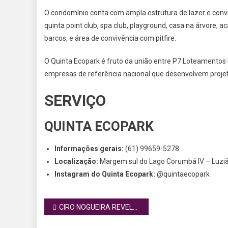
O condomínio conta com ampla estrutura de lazer e convi
quinta point club, spa club, playground, casa na árvore, 
barcos, e área de convivência com pitfire.
O Quinta Ecopark é fruto da união entre P7 Loteament
empresas de referência nacional que desenvolvem projeto
SERVIÇO
QUINTA ECOPARK
Informações gerais:
(61) 99659-5278
Localização:
Margem sul do Lago Corumbá IV – Luziâ
Instagram do Quinta Ecopark:
@quintaecopark
Navegação
CIRO NOGUEIRA REVELA INTENÇÃO DE CANDIDATURA NACIONAL DE CENTRO-DIREITA
de