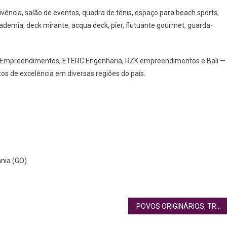
vência, salão de eventos, quadra de tênis, espaço para beach sports,
academia, deck mirante, acqua deck, píer, flutuante gourmet, guarda-
os Empreendimentos, ETERC Engenharia, RZK empreendimentos e Bali —
s de excelência em diversas regiões do país.
nia (GO)
POVOS ORIGINÁRIOS, TRADIÇÃO E CERRADO: ESTUDANTES PARTICIPAM DE FEIRA CULTURAL EDUCATIVA