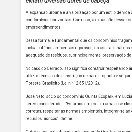
evitam diversas dores de cabeça
AJUDAM
A
A expansão urbana e a valorização por um estilo de vid
NATUREZ
condomínios horizontais. Com isso, a expansão desse m
E
empreendimentos.
SÃO
UM
Dessa forma, é fundamental que os condomínios tragam c
EXCELEN
inclua critérios ambientais rigorosos, no uso racional do
INVESTI
adequado de resíduos, e, principalmente, preservação da
No caso do Cerrado, isso significa construir respeitand
utilizar técnicas de construção de baixo impacto e segui
Florestal Brasileiro (Lei nº 12.651/2012).
José Neto, sócio do condomínio Quinta Ecopark, em Luziâ
serem considerados. “Estamos em meio a uma crise climá
corretas, respeitar as normas ambientais, integrar-se ao
recursos hídricos”, define.
Outro aspecto destacado pelo gestor do Quinta são proje