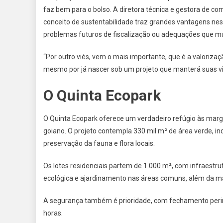
faz bem para o bolso. A diretora técnica e gestora de c
conceito de sustentabilidade traz grandes vantagens ness
problemas futuros de fiscalização ou adequações que mui
“Por outro viés, vem o mais importante, que é a valoriz
mesmo por já nascer sob um projeto que manterá suas virt
O Quinta Ecopark
O Quinta Ecopark oferece um verdadeiro refúgio às mar
goiano. O projeto contempla 330 mil m² de área verde, inc
preservação da fauna e flora locais.
Os lotes residenciais partem de 1.000 m², com infraestru
ecológica e ajardinamento nas áreas comuns, além da m
A segurança também é prioridade, com fechamento perim
horas.