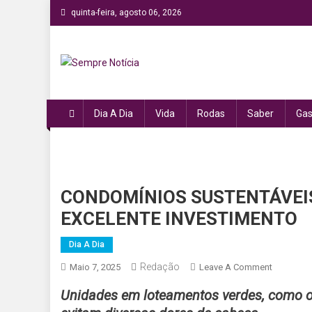
Skip
quinta-feira, agosto 06, 2026
to
content
Sempre Notícia
Sua fonte de informação a todo momento!
Dia A Dia
Vida
Rodas
Saber
Gas
CONDOMÍNIOS SUSTENTÁVEIS
EXCELENTE INVESTIMENTO
Dia A Dia
Redação
On
Maio 7, 2025
Leave A Comment
CONDOMÍ
Unidades em loteamentos verdes, como o
SUSTENT