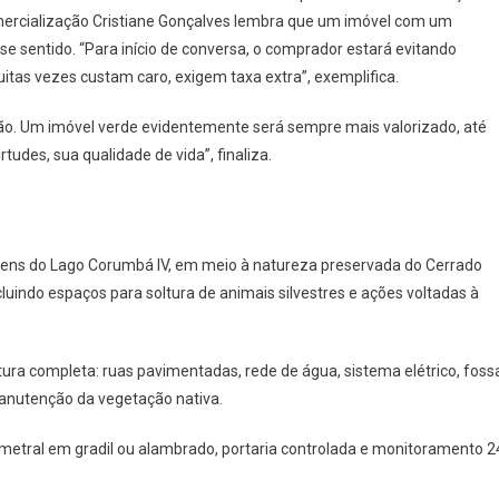
omercialização Cristiane Gonçalves lembra que um imóvel com um
e sentido. “Para início de conversa, o comprador estará evitando
tas vezes custam caro, exigem taxa extra”, exemplifica.
ação. Um imóvel verde evidentemente será sempre mais valorizado, até
udes, sua qualidade de vida”, finaliza.
gens do Lago Corumbá IV, em meio à natureza preservada do Cerrado
luindo espaços para soltura de animais silvestres e ações voltadas à
tura completa: ruas pavimentadas, rede de água, sistema elétrico, foss
anutenção da vegetação nativa.
etral em gradil ou alambrado, portaria controlada e monitoramento 2