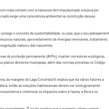
a com mais contato com a natureza têm impulsionado a busca por
A
ercado exige uma consciência ambiental na construção desses
onsigo o conceito de sustentabilidade, ou seja, que o seu planejamen
TE
s recursos naturais, aproveitamento de energias renováveis, tratamento
MENTO
 vegetação nativa e das nascentes.
o áreas de proteção permanente (APPs), manter corredores ecológicos,
r os planos diretores municipais, além das normas previstas no Código
nia, às margens do Lago Corumbá IV, explica que há vários fatores a
tica, então as soluções habitacionais devem ser ecologicamente
 ecossistema e minimizar os impactos sobre a fauna, a flora e os
tos consistentes. “É muito positivo que o aumento urbano conste