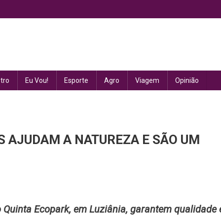
tro
Eu Vou!
Esporte
Agro
Viagem
Opinião
 AJUDAM A NATUREZA E SÃO UM
NIOS
 Quinta Ecopark, em Luziânia, garantem qualidade 
ÁVEIS